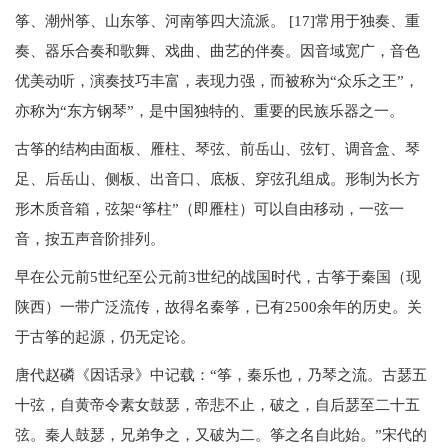
筝、潮州筝、山东筝、河南筝四大流派。 [17]常用于独奏、重
奏、器乐合奏和歌舞、戏曲、曲艺的伴奏。因音域宽广，音色
优美动听，演奏技巧丰富，表现力强，而被称为“众乐之王”，
亦称为“东方钢琴”，是中国独特的、重要的民族乐器之一。
古筝的结构由面板、雁柱、琴弦、前岳山、弦钉、调音盒、琴
足、后岳山、侧板、出音口、底板、穿弦孔组成。形制为长方
形木质音箱，弦架“筝柱”（即雁柱）可以自由移动，一弦一
音，按五声音阶排列。
早在公元前5世纪至公元前3世纪的战国时代，古筝于秦国（现
陕西）一带广泛流传，故得名秦筝，已有2500余年的历史。关
于古筝的起源，仍无定论。
唐代赵磷《因话录》中记载：“筝，秦乐也，乃琴之流。古瑟五
十弦，自黄帝令素女鼓瑟，帝悲不止，破之，自后瑟至二十五
弦。秦人鼓瑟，兄弟争之，又破为二。筝之名自此始。”宋代的