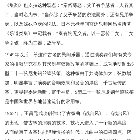
《集韵》也支持这种观点：“秦俗薄恶，父子有争瑟者，人各其
半，当时名为筝。”当然除了父子争瑟的说法而外，还有兄弟争
瑟，以及姊妹争瑟的说法。日本元禄年间宫廷乐师冈昌名所著
《乐道类集》中记载有：“秦有婉无义者。以一瑟传二女，二女
争引破，终为二器，故号筝。
1949年以后，筝这件古老的民间乐器，通过演奏家们与有关专
家的推敲研究在对其形制与弦质改革的基础上，成功地研制出S
型二十一弦尼龙钢丝缠弦筝。这种筝由于共鸣体加大，弦数增
加，明显丰富了演奏的音响效果和发音的厚度。千古流传的
筝，更显得委婉动听，富于神韵。S型二十一弦尼龙钢丝缠弦筝
是中国和世界各地普遍流行的常用筝。
1965年，王昌元成功创作出了古筝曲《战台风》，《战台风》
的出现，使古筝的演奏的技术、技巧又进入了一个新的高度，
从而结束了古筝只能轻弹慢揉的时代，此曲中的扫摇四点、密