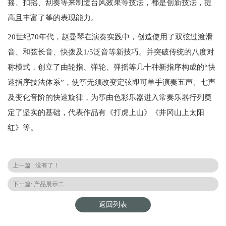
摇、扣摇、刮奏等来制造台风效果等技法，都是创新技法，提
高且丰富了筝的表现能力。
20世纪70年代，赵曼琴在演奏实践中，创造使用了双弦过渡滑
音、和弦长音、快拨及1/5泛音等新技巧。并突破传统的八度对
称模式，创立了由轮指、弹轮、弹摇等几十种新指序构成的“快
速指序技法体系”，使筝无须改变定弦即可单手演奏五声、七声
及变化音阶的快速旋律，为筝由色彩乐器进入常奏乐器行列奠
定了坚实的基础，代表作品有《打虎上山》《井冈山上太阳
红》等。
上一篇 : 没有了！
下一篇: 产品展示二
返回列表